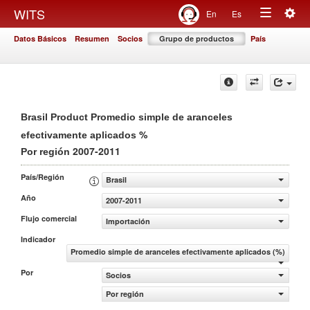
Togg
WITS
En
Es
Toggle
navig
Datos Básicos
Resumen
Socios
Grupo de productos
País
navigation
Brasil Product Promedio simple de aranceles
%
efectivamente aplicados
2007-2011
Por región
País/Región
Brasil
Año
2007-2011
Flujo comercial
Importación
Indicador
Promedio simple de aranceles efectivamente aplicados (%)
Por
Socios
Por región