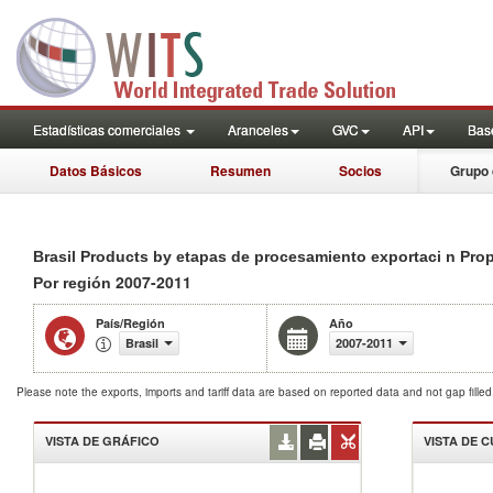
Estadísticas comerciales
Aranceles
GVC
API
Base
Datos Básicos
Resumen
Socios
Grupo 
Brasil Products by etapas de procesamiento exportaci n Pro
2007-2011
Por región
País/Región
Año
Brasil
2007-2011
Please note the exports, imports and tariff data are based on reported data and not gap fille
VISTA DE GRÁFICO
VISTA DE 