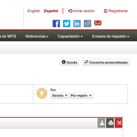
|
English
Español
Iniciar sesión
Registrarse
a de WITS
Referencias
Capacitación
Enlaces de respaldo
Ayuda
Consulta personalizada
Por
productos (%)
Socios
Por región