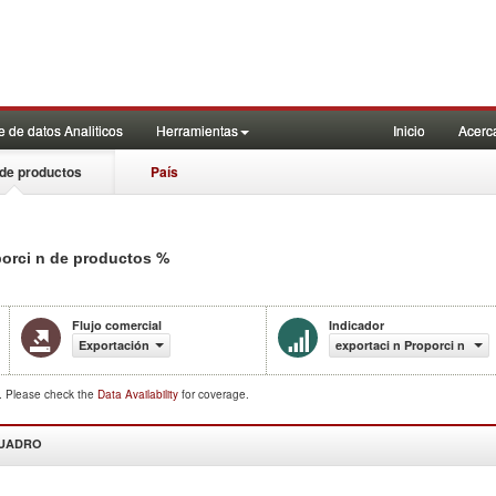
 de datos Analiticos
Herramientas
Inicio
Acerc
de productos
País
%
porci n de productos
Flujo comercial
Indicador
Exportación
exportaci n Proporci n de 
d. Please check the
Data Availability
for coverage.
CUADRO