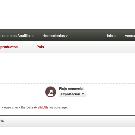
 de datos Analiticos
Herramientas
Inicio
Acerc
 productos
País
Flujo comercial
Exportación
d. Please check the
Data Availability
for coverage.
DRO