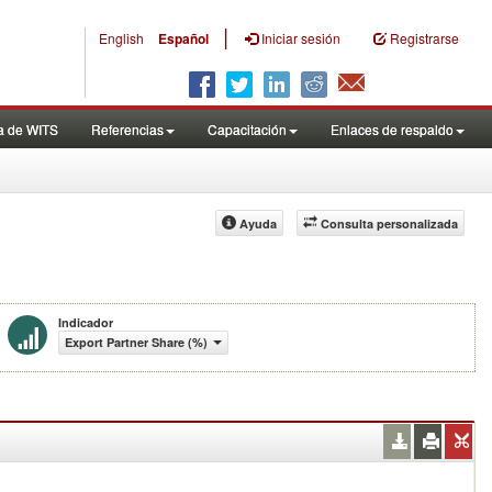
|
English
Español
Iniciar sesión
Registrarse
a de WITS
Referencias
Capacitación
Enlaces de respaldo
Ayuda
Consulta personalizada
Indicador
Export Partner Share (%)