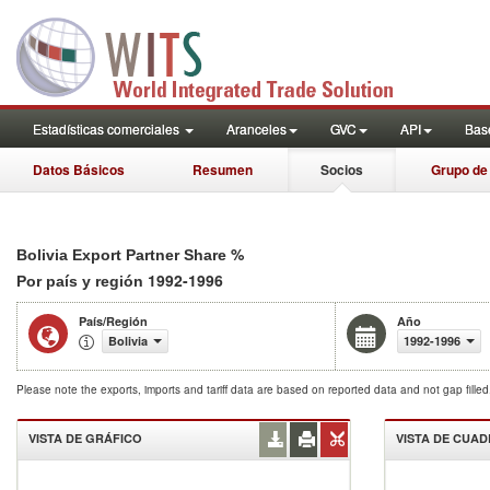
Estadísticas comerciales
Aranceles
GVC
API
Base
Datos Básicos
Resumen
Socios
Grupo de
%
Bolivia Export Partner Share
1992-1996
Por país y región
País/Región
Año
Bolivia
1992-1996
Please note the exports, imports and tariff data are based on reported data and not gap fille
VISTA DE GRÁFICO
VISTA DE CUA