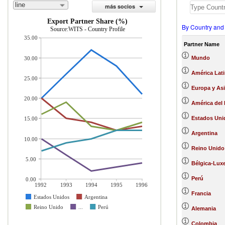
line
más socios
Export Partner Share (%)
By Country and
Source:WITS - Country Profile
35.00
Partner Name
Mundo
30.00
América Lati
25.00
Europa y Asi
20.00
América del 
Estados Uni
15.00
Argentina
10.00
Reino Unido
5.00
Bélgica-Lu
Perú
0.00
1992
1993
1994
1995
1996
Francia
Estados Unidos
Argentina
Reino Unido
...
Perú
Alemania
Colombia