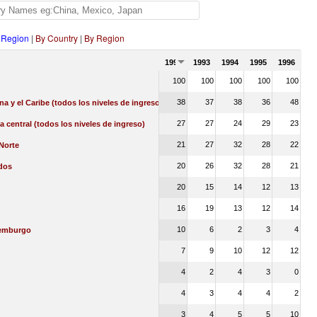
 Region
|
By Country
|
By Region
1992
1993
1994
1995
1996
100
100
100
100
100
38
37
38
36
48
na y el Caribe (todos los niveles de ingreso)
27
27
24
29
23
a central (todos los niveles de ingreso)
21
27
32
28
22
Norte
20
26
32
28
21
dos
20
15
14
12
13
16
19
13
12
14
10
6
2
3
4
xemburgo
7
9
10
12
12
4
2
4
3
0
4
3
4
4
2
3
4
5
5
10