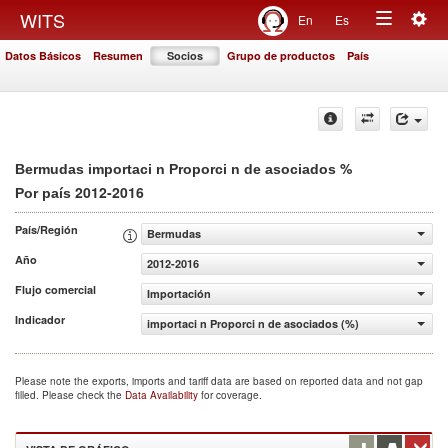
Togg
WITS
En
Es
Toggle
navig
Datos Básicos
Resumen
Socios
Grupo de productos
País
navigation
%
Bermudas importaci n Proporci n de asociados
2012-2016
Por país
País/Región
Bermudas
Año
2012-2016
Flujo comercial
Importación
Indicador
importaci n Proporci n de asociados (%)
Please note the exports, imports and tariff data are based on reported data and not gap
filled. Please check the
Data Availability
for coverage.