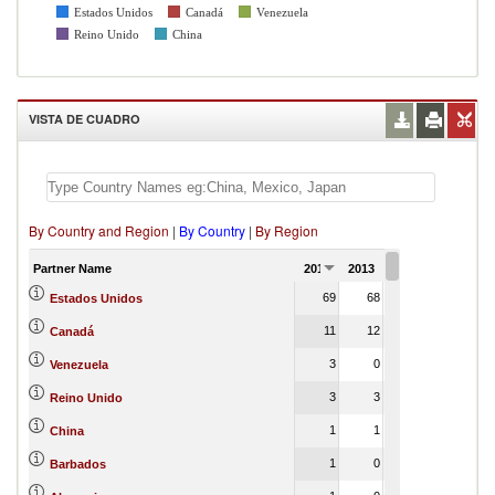
Estados Unidos
Canadá
Venezuela
Reino Unido
China
VISTA DE CUADRO
By Country and Region
|
By Country
|
By Region
Partner Name
2012
2013
2014
2015
20
69
68
71
0
Estados Unidos
11
12
12
0
Canadá
3
0
0
0
Venezuela
3
3
3
Reino Unido
1
1
1
China
1
0
0
0
Barbados