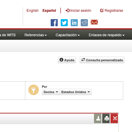
|
English
Español
Iniciar sesión
Registrarse
a de WITS
Referencias
Capacitación
Enlaces de respaldo
Ayuda
Consulta personalizada
Por
cio (en miles de US$)
Socios
Estados Unidos