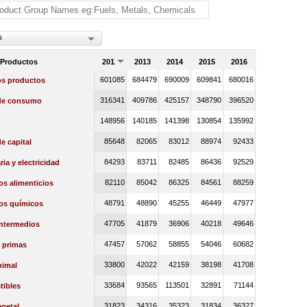
s
 Productos
2012
2013
2014
2015
2016
601085
684479
690009
609841
680016
os productos
316341
409786
425157
348790
396520
de consumo
148956
140185
141398
130854
135992
85648
82065
83012
88974
92433
e capital
84293
83711
82485
86436
92529
ia y electricidad
82110
85042
86325
84561
88259
s alimenticios
48791
48890
45255
46449
47977
os químicos
47705
41879
36906
40218
49646
intermedios
47457
57062
58855
54046
60682
 primas
33800
42022
42159
38198
41708
nimal
33684
93565
113501
32891
71144
ibles
31823
34316
35323
31834
36327
getal