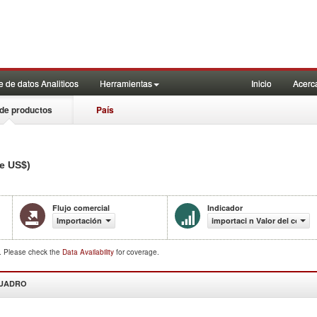
 de datos Analiticos
Herramientas
Inicio
Acerc
de productos
País
de US$)
Flujo comercial
Indicador
Importación
importaci n Valor del comer
d. Please check the
Data Availability
for coverage.
CUADRO