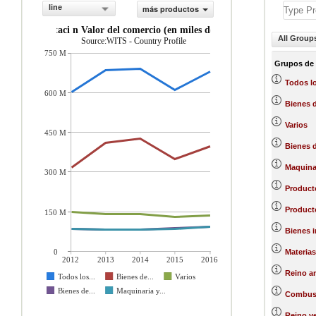
line
más productos
importaci n Valor del comercio (en miles de US$)
All Group
Source:WITS - Country Profile
750 M
Grupos de
Todos l
600 M
Bienes 
Varios
450 M
Bienes d
Maquinar
300 M
Producto
Product
150 M
Bienes 
0
Materias
2012
2013
2014
2015
2016
Reino a
Todos los...
Bienes de...
Varios
Bienes de...
Maquinaria y...
Combust
Reino ve