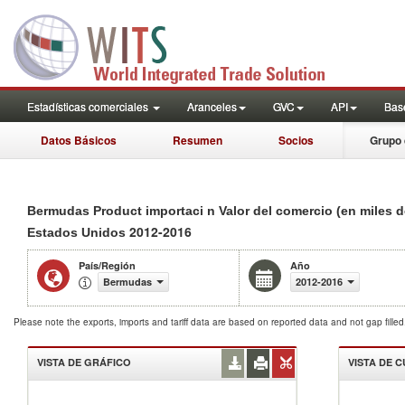
Estadísticas comerciales
Aranceles
GVC
API
Base
Datos Básicos
Resumen
Socios
Grupo 
Bermudas Product importaci n Valor del comercio (en miles 
2012-2016
Estados Unidos
País/Región
Año
Bermudas
2012-2016
Please note the exports, imports and tariff data are based on reported data and not gap fille
VISTA DE GRÁFICO
VISTA DE 