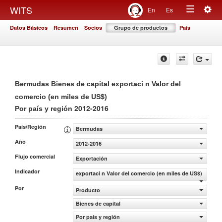
Togg
WITS
En
Es
Toggle
navig
Datos Básicos
Resumen
Socios
Grupo de productos
País
navigation
Bermudas Bienes de capital exportaci n Valor del
comercio (en miles de US$)
2012-2016
Por país y región
País/Región
Bermudas
Año
2012-2016
Flujo comercial
Exportación
Indicador
exportaci n Valor del comercio (en miles de US$)
Por
Producto
Bienes de capital
Por país y región