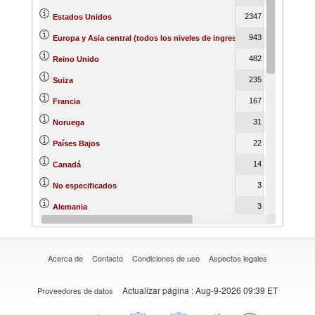
2347
4742
390
Estados Unidos
943
245
46
Europa y Asia central (todos los niveles de ingreso)
482
211
40
Reino Unido
235
Suiza
167
Francia
31
2
Noruega
22
24
Países Bajos
14
86
4
Canadá
3
91
134
No especificados
3
6
3
Alemania
Tailandia
Acerca de
Contacto
Condiciones de uso
Aspectos legales
Actualizar página
: Aug-9-2026 09:39 ET
Proveedores de datos