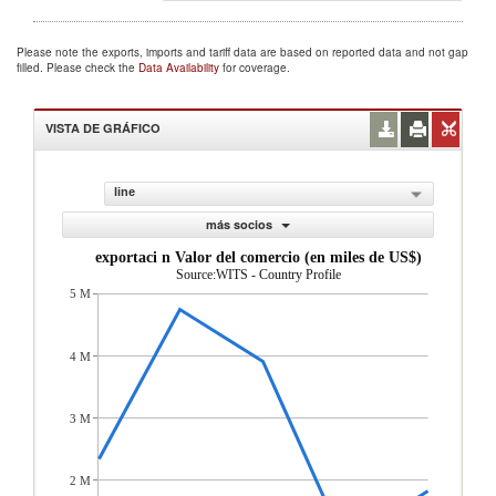
Please note the exports, imports and tariff data are based on reported data and not gap
filled. Please check the
Data Availability
for coverage.
VISTA DE GRÁFICO
line
más socios
exportaci n Valor del comercio (en miles de US$)
Source:WITS - Country Profile
5 M
4 M
3 M
2 M