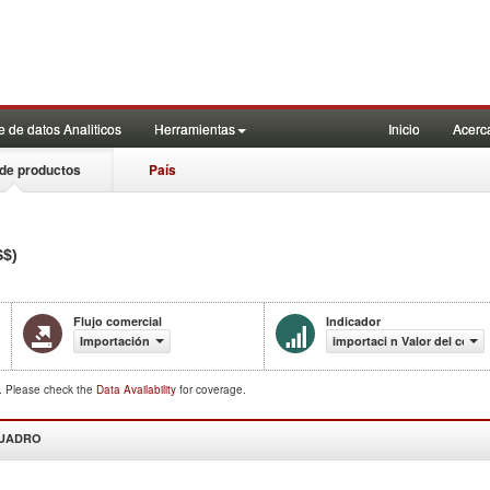
 de datos Analiticos
Herramientas
Inicio
Acerc
de productos
País
S$)
Flujo comercial
Indicador
Importación
importaci n Valor del comer
d. Please check the
Data Availability
for coverage.
CUADRO