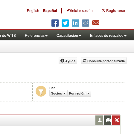
|
English
Español
Iniciar sesión
Registrarse
a de WITS
Referencias
Capacitación
Enlaces de respaldo
Ayuda
Consulta personalizada
Por
cio (en miles de US$)
Socios
Por región