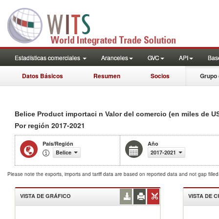
Estadísticas comerciales
Aranceles
GVC
API
Base
Datos Básicos
Resumen
Socios
Grupo 
Belice Product importaci n Valor del comercio (en miles de U
2017-2021
Por región
País/Región
Año
Belice
2017-2021
Please note the exports, imports and tariff data are based on reported data and not gap fille
VISTA DE GRÁFICO
VISTA DE 