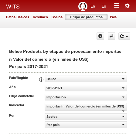
Togg
WITS
En
Es
Toggle
navig
Datos Básicos
Resumen
Socios
Grupo de productos
País
navigation
Belice Products by etapas de procesamiento importaci
n Valor del comercio (en miles de US$)
2017-2021
Por país
País/Región
Belice
Año
2017-2021
Flujo comercial
Importación
Indicador
importaci n Valor del comercio (en miles de US$)
Por
Socios
Por país