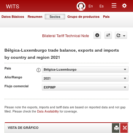
Togg
WITS
En
Es
Toggle
navig
Datos Básicos
Resumen
Socios
Grupo de productos
País
navigation
Bilateral Tariff Technical Note
Bélgica-Luxemburgo trade balance, exports and imports
2021
by country and region
País
Bélgica-Luxemburgo
Año/Rango
2021
Flujo comercial
EXPIMP
Please note the exports, imports and tariff data are based on reported data and not gap
filled. Please check the
Data Availability
for coverage.
VISTA DE GRÁFICO