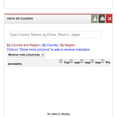
VISTA DE CUADRO
By Country and Region
|
By Country
|
By Region
Click on "Show more columns" to add or remove indicators
Mostrar más columnas
Trade Balance (en miles de US$)
exportación Valor del comercio
exportación Proporció
importación Pr
Promedi
asociados
No data to display