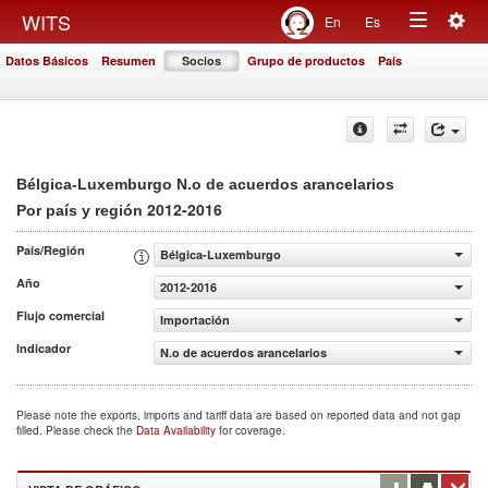
Togg
WITS
En
Es
Toggle
navig
Datos Básicos
Resumen
Socios
Grupo de productos
País
navigation
Bélgica-Luxemburgo N.o de acuerdos arancelarios
2012-2016
Por país y región
País/Región
Bélgica-Luxemburgo
Año
2012-2016
Flujo comercial
Importación
Indicador
N.o de acuerdos arancelarios
Please note the exports, imports and tariff data are based on reported data and not gap
filled. Please check the
Data Availability
for coverage.