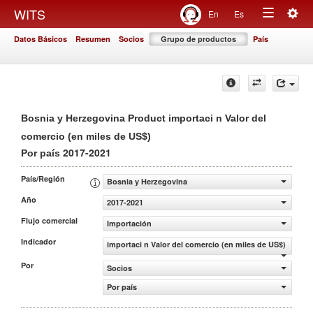
Togg
WITS
En
Es
Toggle
navig
Datos Básicos
Resumen
Socios
Grupo de productos
País
navigation
Bosnia y Herzegovina Product importaci n Valor del
comercio (en miles de US$)
2017-2021
Por país
País/Región
Bosnia y Herzegovina
Año
2017-2021
Flujo comercial
Importación
Indicador
importaci n Valor del comercio (en miles de US$)
Por
Socios
Por país