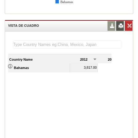
Bahamas
VISTA DE CUADRO
Country Name
2012
2013
2
3,817.00
3,766.00
Bahamas