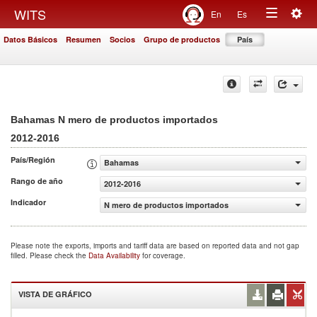
Togg
WITS
En
Es
Toggle
navig
Datos Básicos
Resumen
Socios
Grupo de productos
País
navigation
Bahamas N mero de productos importados
2012-2016
País/Región
Bahamas
Rango de año
2012-2016
Indicador
N mero de productos importados
Please note the exports, imports and tariff data are based on reported data and not gap
filled. Please check the
Data Availability
for coverage.
VISTA DE GRÁFICO