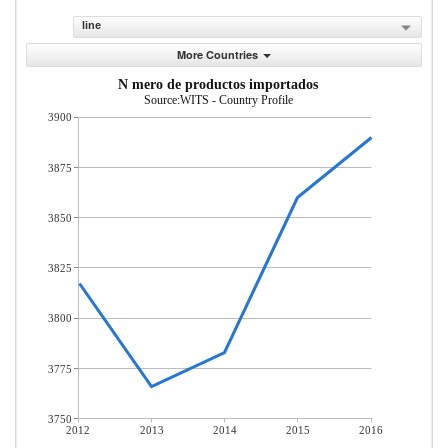
line
More Countries
N mero de productos importados
Source:WITS - Country Profile
3900
3875
3850
3825
3800
3775
3750
2012
2013
2014
2015
2016