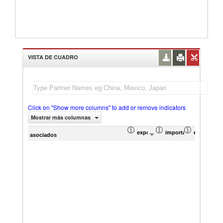
VISTA DE CUADRO
Click on "Show more columns" to add or remove indicators
Mostrar más columnas
exportación Valor del comercio (
importación Valor del
exportació
im
asociados