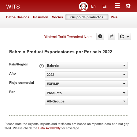
Togg
WITS
En
Es
Toggle
navig
Datos Básicos
Resumen
Socios
Grupo de productos
País
navigation
Bilateral Tariff Technical Note
2022
Bahrein Product Exportaciones por Por país
País/Región
Bahrein
Año
2022
Flujo comercial
EXPIMP
Por
Producto
All-Groups
Please note the exports, imports and tariff data are based on reported data and not gap
filled. Please check the
Data Availability
for coverage.