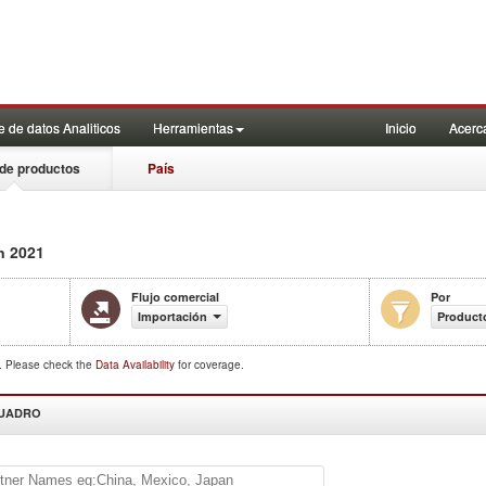
 de datos Analiticos
Herramientas
Inicio
Acerc
de productos
País
2021
n
Flujo comercial
Por
Importación
Product
d. Please check the
Data Availability
for coverage.
CUADRO