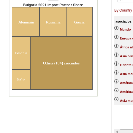
Bulgaria 2021 Import Partner Share
By Country
Bulgaria 2021 Import Partner
Share
asociados
Alemania
Rumania
Grecia
Mundo
Europa y
África a
Polonia
Asia ori
Others (104) asociados
Oriente 
Asia mer
Italia
América 
América 
Asia mer