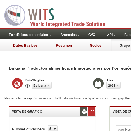
Estadísticas comerciales
Aranceles
GVC
API
Base
Datos Básicos
Resumen
Socios
Grupo 
Bulgaria Productos alimenticios Importaciones por Por regió
País/Región
Año
Bulgaria
2021
Please note the exports, imports and tariff data are based on reported data and not gap fille
VISTA DE GRÁFICO
VISTA DE 
Number of Partners
:
5