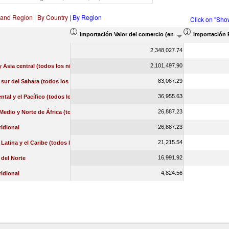
 and Region
|
By Country
|
By Region
Click on "Sho
importación Valor del comercio (en miles de US$)
importación 
2,348,027.74
2,101,497.90
 Asia central (todos los niveles de ingreso)
83,067.29
l sur del Sahara (todos los niveles de ingreso)
36,955.63
ental y el Pacífico (todos los niveles de ingreso)
26,887.23
Medio y Norte de África (todos los niveles de ingreso)
26,887.23
idional
21,215.54
Latina y el Caribe (todos los niveles de ingreso)
16,991.92
del Norte
4,824.56
idional