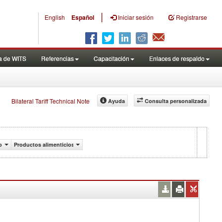
|
English
Español
Iniciar sesión
Registrarse
a de WITS
Referencias
Capacitación
Enlaces de respaldo
Bilateral Tariff Technical Note
Ayuda
Consulta personalizada
o
Productos alimenticios