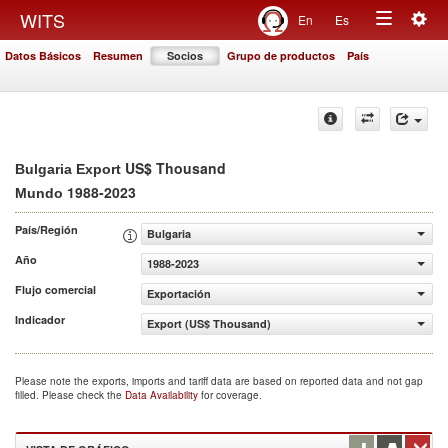
Togg
WITS
En
Es
Toggle
navig
Datos Básicos
Resumen
Socios
Grupo de productos
País
navigation
US$ Thousand
Bulgaria Export
1988-2023
Mundo
País/Región
Bulgaria
Año
1988-2023
Flujo comercial
Exportación
Indicador
Export (US$ Thousand)
Please note the exports, imports and tariff data are based on reported data and not gap
filled. Please check the
Data Availability
for coverage.