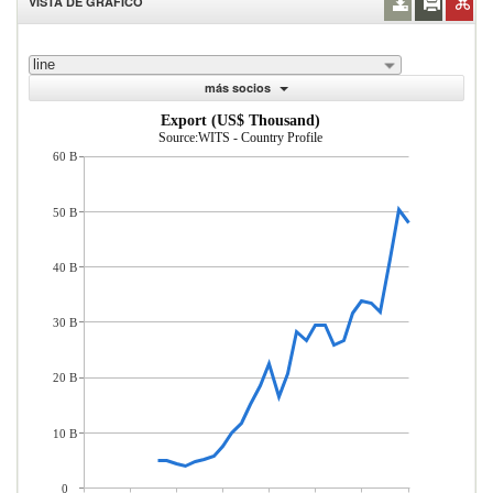
VISTA DE GRÁFICO
line
más socios
Export (US$ Thousand)
Source:WITS - Country Profile
60 B
50 B
40 B
30 B
20 B
10 B
0