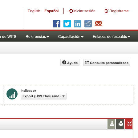
|
English
Español
Iniciar sesión
Registrarse
a de WITS
Referencias
Capacitación
Enlaces de respaldo
Ayuda
Consulta personalizada
Indicador
Export (US$ Thousand)