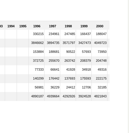
93
1994
1995
1996
1997
1998
1999
2000
2001
330215
234961
247485
166437
188047
207543
3846662
3894735
3571797
3427473
4049723
4222164
153884
188681
90522
57693
73950
48080
372725
255670
263742
208379
204748
224473
77333
66641
41928
34918
49316
40406
140299
176442
137693
175593
222175
304776
56981
36229
24412
12706
32185
30502
4890187
4939664
4292926
3924528
4821843
5113888