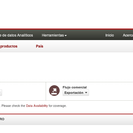
 de datos Analiticos
Herramientas
Inicio
Acerc
 productos
País
Flujo comercial
Exportación
d. Please check the
Data Availability
for coverage.
DRO