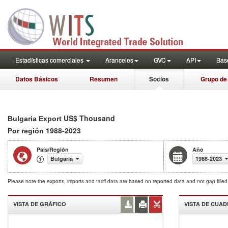
Estadísticas comerciales
Aranceles
GVC
API
Base
Datos Básicos
Resumen
Socios
Grupo de
US$ Thousand
Bulgaria Export
1988-2023
Por región
País/Región
Año
Bulgaria
1988-2023
Please note the exports, imports and tariff data are based on reported data and not gap fille
VISTA DE GRÁFICO
VISTA DE CUA