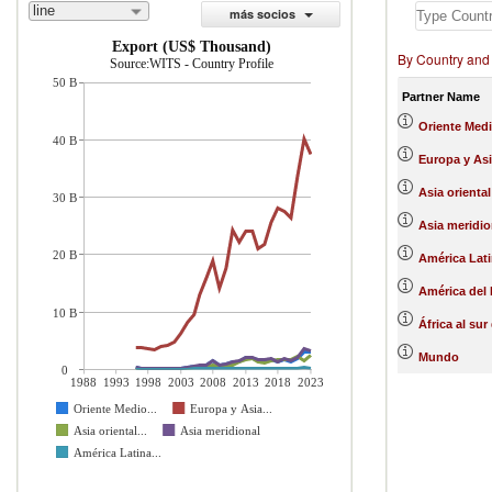
line
más socios
Export (US$ Thousand)
By Country and
Source:WITS - Country Profile
50 B
Partner Name
Oriente Medi
40 B
Europa y Asi
Asia oriental
30 B
Asia meridio
20 B
América Lati
América del 
10 B
África al sur
Mundo
0
1988
1993
1998
2003
2008
2013
2018
2023
Oriente Medio...
Europa y Asia...
Asia oriental...
Asia meridional
América Latina...