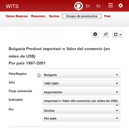
Togg
WITS
En
Es
Toggle
navig
Datos Básicos
Resumen
Socios
Grupo de productos
País
navigation
Bulgaria Product importaci n Valor del comercio (en
miles de US$)
1997-2001
Por país
País/Región
Bulgaria
Año
1997-2001
Flujo comercial
Importación
Indicador
importaci n Valor del comercio (en miles de US$)
Por
Socios
Por país