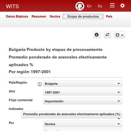
Togg
WITS
En
Es
Toggle
navig
Datos Básicos
Resumen
Socios
Grupo de productos
País
navigation
Bulgaria Products by etapas de procesamiento
Promedio ponderado de aranceles efectivamente
%
aplicados
1997-2001
Por región
País/Región
Bulgaria
Año
1997-2001
Flujo comercial
Importación
Indicador
Promedio ponderado de aranceles efectivamente aplicados (%)
Por
Socios