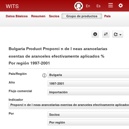
Togg
WITS
En
Es
Toggle
navig
Datos Básicos
Resumen
Socios
Grupo de productos
País
navigation
Bulgaria Product Proporci n de l neas arancelarias
%
exentas de aranceles efectivamente aplicados
1997-2001
Por región
País/Región
Bulgaria
Año
1997-2001
Flujo comercial
Importación
Indicador
Proporci n de l neas arancelarias exentas de aranceles efectivamente aplicado
Por
Socios
Por región