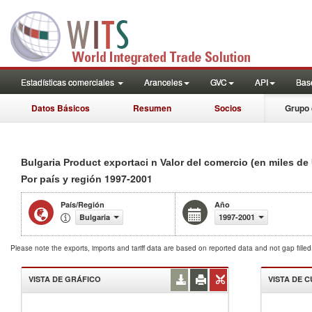
Estadísticas comerciales
Aranceles
GVC
API
Base
Datos Básicos
Resumen
Socios
Grupo 
Bulgaria Product exportaci n Valor del comercio (en miles de
1997-2001
Por país y región
País/Región
Año
Bulgaria
1997-2001
Please note the exports, imports and tariff data are based on reported data and not gap fille
VISTA DE GRÁFICO
VISTA DE 