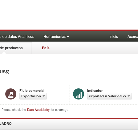
 de datos Analiticos
Herramientas
Inicio
Acerc
de productos
País
 US$)
Flujo comercial
Indicador
Exportación
exportaci n Valor del comerci
d. Please check the
Data Availability
for coverage.
CUADRO