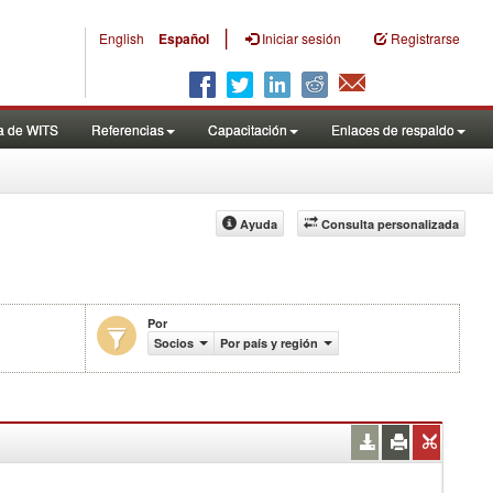
|
English
Español
Iniciar sesión
Registrarse
a de WITS
Referencias
Capacitación
Enlaces de respaldo
Ayuda
Consulta personalizada
Por
o (en miles de US$)
Socios
Por país y región