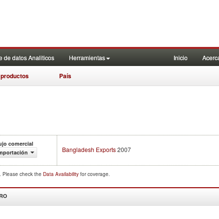
 de datos Analiticos
Herramientas
Inicio
Acerc
 productos
País
ujo comercial
Bangladesh Exports
2007
mportación
d. Please check the
Data Availability
for coverage.
DRO