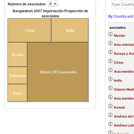
Número de asociados
:
5
Bangladesh 2007 Importación Proporción de
asociados
By Country and
Bangladesh 2007 Importación
Proporción de asociados
asociados
China
India
Mundo
Asia oriental
Europa y Asi
Kuwait
China
Asia meridio
Others (197) asociados
Indonesia
India
Oriente Medi
Japón
Asia meridio
Kuwait
América del 
América Lati