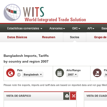
Estadísticas comerciales
Aranceles
GVC
API
Base
Datos Básicos
Resumen
Socios
Grupo de
Bangladesh Imports, Tariffs
2007
by country and region
País
Año/Rango
Fl
Bangladesh
2007
I
Please note the exports, imports and tariff data are based on reported data and not gap fille
VISTA DE GRÁFICO
VISTA DE CUA