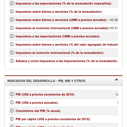
Impuestos a las exportaciones (% de la recaudación impositiva)
:
Impuestos sobre bienes y servicios (% de la recaudación)
:
140,969,068,
Impuestos sobre bienes y servicios (UMN a precios actuales)
:
135,517,415,
Impuestos al comercio internacional (UMN a precios actuales)
:
Impuestos a las exportaciones (UMN a precios actuales)
:
Impuestos sobre bienes y servicios (% del valor agregado de industria y se
Impuestos al comercio internacional (% de la recaudación)
:
Aduana y otros impuestos a las importaciones (% de la recaudación impos
INDICADOR DEL DESARROLLO - PIB, INB Y OTROS
122,166
PIB (US$ a precios constantes de 2010)
:
79,611
PIB (US$ a precios actuales)
:
Crecimiento del PIB (% anual)
:
PIB per cápita (US$ a precios constantes de 2010)
: