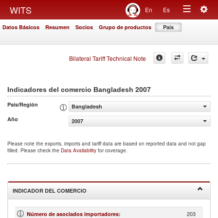
Togg
WITS
En
Es
Toggle
navig
Datos Básicos
Resumen
Socios
Grupo de productos
País
navigation
Bilateral Tariff Technical Note
2007
Indicadores del comercio Bangladesh
País/Región
Bangladesh
Año
2007
Please note the exports, imports and tariff data are based on reported data and not gap
filled. Please check the
Data Availability
for coverage.
INDICADOR DEL COMERCIO
203
Número de asociados importadores
: