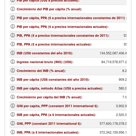
PIB per cápita (US$ a precios actuales)
:
Crecimiento del PIB per cápita (% anual)
:
PIB per cápita, PPA ($ a precios internacionales constantes de 2011)
:
PIB per cápita, PPA ($ a precios internacionales actuales)
:
534,080
PIB, PPA ($ a precios internacionales constantes de 2011)
:
353,413
PIB, PPA ($ a precios internacionales actuales)
:
134,552,087,406.40
INB (US$ constantes del año 2010)
:
84,719,578,977.25
Ingreso nacional bruto (ING) (US$)
:
8.24
Crecimiento del INB (% anual)
:
909.20
INB per cápita (US$ constantes del año 2010)
:
580.00
INB per cápita, método Atlas (US$ a precios actuales)
:
7.08
Crecimiento per cápita del INB (% anual)
:
3,902.99
GNI per capita, PPP (constant 2011 international $)
:
2,520.00
INB per cápita, PPA (a $ internacionales actuales)
:
577,600,178,078.01
GNI, PPP (constant 2011 international $)
:
372,342,159,956.10
INB, PPA (a $ internacionales actuales)
: