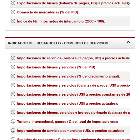
12,137,
Exportaciones de bienes (balanza de pagos, US$ a precios actuales)
:
Comercio de mercaderías (% del PIB)
:
Índice de términos netos de intercambio (2000 = 100)
:
INDICADOR DEL DESARROLLO - COMERCIO DE SERVICIOS
Importaciones de servicios (balanza de pagos, US$ a precios actuales)
:
Importaciones de bienes y servicios (% del PIB)
:
Importaciones de bienes y servicios (% del crecimiento anual)
:
Importaciones de bienes y servicios (balanza de pagos, US$ a precios actu
Importaciones de bienes y servicios (US$ a precios constantes de 2010)
:
Importaciones de bienes y servicios (US$ a precios actuales)
:
Importaciones de bienes, servicios e ingresos primario (balanza de pagos,
Turismo internacional, gastos (% del total de importaciones)
:
Importaciones de servicios comerciales (US$ a precios actuales)
:
Servicios de transporte (% de las importaciones de servicios comerciales)
: