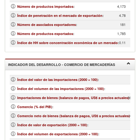
4,173
Número de productos importados
:
4.78
Índice de penetración en el mercado de exportación
:
181
Número de asociados exportadores
:
1,785
Número de productos exportados
:
0.11
Índice de HH sobre concentración económica de un mercado
:
INDICADOR DEL DESARROLLO - COMERCIO DE MERCADERÍAS
Índice del valor de las importaciones (2000 = 100)
:
Índice del volumen de las importaciones (2000 = 100)
:
16,469,
Importaciones de bienes (balanza de pagos, US$ a precios actuales)
:
Comercio (% del PIB)
:
-4,332,
Comercio neto de bienes (balanza de pagos, US$ a precios actuales)
:
Índice de valor de exportación (2000 = 100)
:
Índice del volumen de exportaciones (2000 = 100)
: