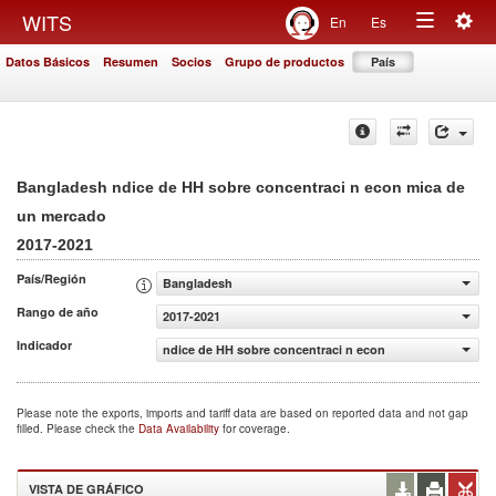
Togg
WITS
En
Es
Toggle
navig
Datos Básicos
Resumen
Socios
Grupo de productos
País
navigation
Bangladesh ndice de HH sobre concentraci n econ mica de
un mercado
2017-2021
País/Región
Bangladesh
Rango de año
2017-2021
Indicador
ndice de HH sobre concentraci n econ mica de un merca
Please note the exports, imports and tariff data are based on reported data and not gap
filled. Please check the
Data Availability
for coverage.
VISTA DE GRÁFICO