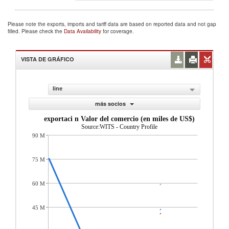
Please note the exports, imports and tariff data are based on reported data and not gap
filled. Please check the
Data Availability
for coverage.
VISTA DE GRÁFICO
line
más socios
exportaci n Valor del comercio (en miles de US$)
Source:WITS - Country Profile
90 M
75 M
60 M
45 M