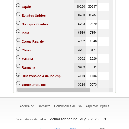
30020
30237
59371
Japón
18968
11204
9884
Estados Unidos
6763
2879
5292
No especificados
6359
7354
15203
India
4932
1646
1551
Corea, Rep. de
3701
3171
6351
China
3582
2026
2469
Malasia
3483
11
4
Rumania
3149
1458
1886
Otra zona de Asia, no esp.
3018
3073
5575
Yemen, Rep. del
2890
782
12207
Sudán
Acerca de
Contacto
Condiciones de uso
Aspectos legales
Actualizar página
: Aug-7-2026 03:10 ET
Proveedores de datos