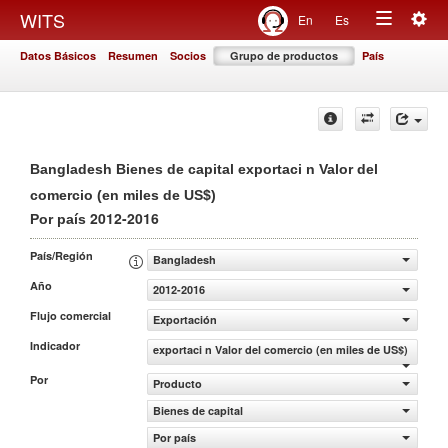
Togg
WITS
En
Es
Toggle
navig
Datos Básicos
Resumen
Socios
Grupo de productos
País
navigation
Bangladesh Bienes de capital exportaci n Valor del
comercio (en miles de US$)
2012-2016
Por país
País/Región
Bangladesh
Año
2012-2016
Flujo comercial
Exportación
Indicador
exportaci n Valor del comercio (en miles de US$)
Por
Producto
Bienes de capital
Por país