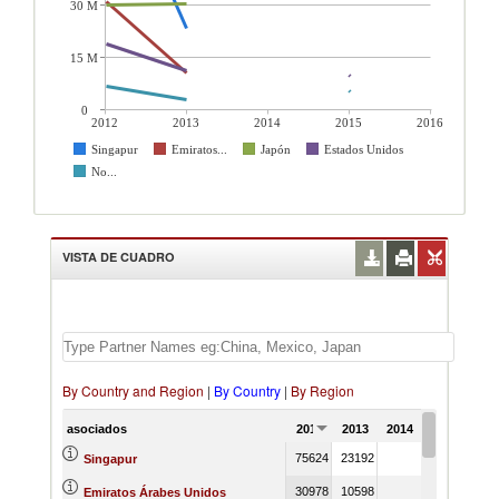
30 M
15 M
0
2012
2013
2014
2015
2016
Singapur
Emiratos...
Japón
Estados Unidos
No...
VISTA DE CUADRO
By Country and Region
|
By Country
|
By Region
asociados
2012
2013
2014
2015
201
75624
23192
43773
Singapur
30978
10598
41378
Emiratos Árabes Unidos