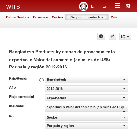
Togg
WITS
En
Es
Toggle
navig
Datos Básicos
Resumen
Socios
Grupo de productos
País
navigation
Bangladesh Products by etapas de procesamiento
exportaci n Valor del comercio (en miles de US$)
2012-2016
Por país y región
País/Región
Bangladesh
Año
2012-2016
Flujo comercial
Exportación
Indicador
exportaci n Valor del comercio (en miles de US$)
Por
Socios
Por país y región