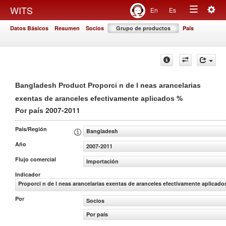
Togg
WITS
En
Es
Toggle
navig
Datos Básicos
Resumen
Socios
Grupo de productos
País
navigation
Bangladesh Product Proporci n de l neas arancelarias
%
exentas de aranceles efectivamente aplicados
2007-2011
Por país
País/Región
Bangladesh
Año
2007-2011
Flujo comercial
Importación
Indicador
Proporci n de l neas arancelarias exentas de aranceles efectivamente aplicado
Por
Socios
Por país