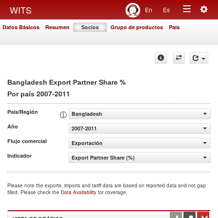
Togg
WITS
En
Es
Toggle
navig
Datos Básicos
Resumen
Socios
Grupo de productos
País
navigation
%
Bangladesh Export Partner Share
2007-2011
Por país
País/Región
Bangladesh
Año
2007-2011
Flujo comercial
Exportación
Indicador
Export Partner Share (%)
Please note the exports, imports and tariff data are based on reported data and not gap
filled. Please check the
Data Availability
for coverage.