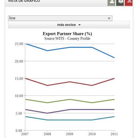
VISTA DE GRÁFICO
line
más socios
Export Partner Share (%)
Source:WITS - Country Profile
25.00
20.00
15.00
10.00
5.00
0.00
2007
2008
2009
2010
2011