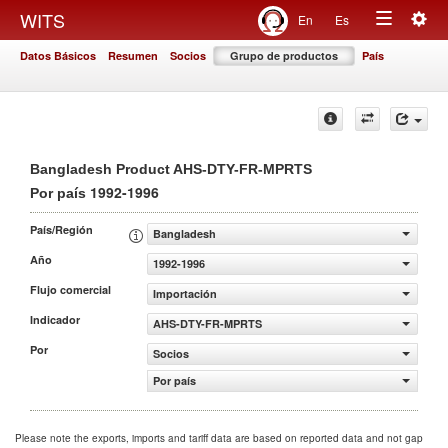
Togg
WITS
En
Es
Toggle
navig
Datos Básicos
Resumen
Socios
Grupo de productos
País
navigation
Bangladesh Product AHS-DTY-FR-MPRTS
1992-1996
Por país
País/Región
Bangladesh
Año
1992-1996
Flujo comercial
Importación
Indicador
AHS-DTY-FR-MPRTS
Por
Socios
Por país
Please note the exports, imports and tariff data are based on reported data and not gap