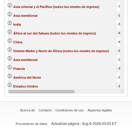
-701,746.65
Asia oriental y el Pacífico (todos los niveles de ingreso)
-112,500.13
Asia meridional
-503,782.56
India
-419,756.61
África al sur del Sahara (todos los niveles de ingreso)
-444,534.23
China
-219,341.32
Oriente Medio y Norte de África (todos los niveles de ingreso)
-219,341.32
Asia meridional
-331,808.73
Francia
-201,909.65
América del Norte
-194,203.03
Estados Unidos
-185,300.71
Nigeria
Acerca de
Contacto
Condiciones de uso
Aspectos legales
Actualizar página
: Aug-6-2026 03:03 ET
Proveedores de datos