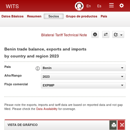
Togg
WITS
En
Es
Toggle
navig
Datos Básicos
Resumen
Socios
Grupo de productos
País
navigation
Bilateral Tariff Technical Note
Benin trade balance, exports and imports
2023
by country and region
País
Benin
Año/Rango
2023
Flujo comercial
EXPIMP
Please note the exports, imports and tariff data are based on reported data and not gap
filled. Please check the
Data Availability
for coverage.
VISTA DE GRÁFICO