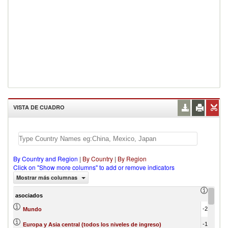
VISTA DE CUADRO
By Country and Region
|
By Country
|
By Region
Click on "Show more columns" to add or remove indicators
Mostrar más columnas
Trade 
asociados
-2,852,687.37
Mundo
-1,117,990.18
Europa y Asia central (todos los niveles de ingreso)