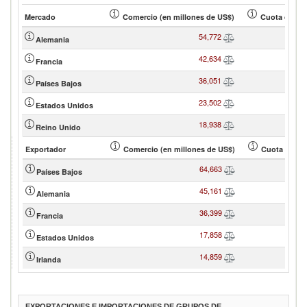
Mercado
Comercio (en millones de US$)
Cuota de soc
54,772
Alemania
42,634
Francia
36,051
Países Bajos
23,502
Estados Unidos
18,938
Reino Unido
Exportador
Comercio (en millones de US$)
Cuota de soc
64,663
Países Bajos
45,161
Alemania
36,399
Francia
17,858
Estados Unidos
14,859
Irlanda
EXPORTACIONES E IMPORTACIONES DE GRUPOS DE