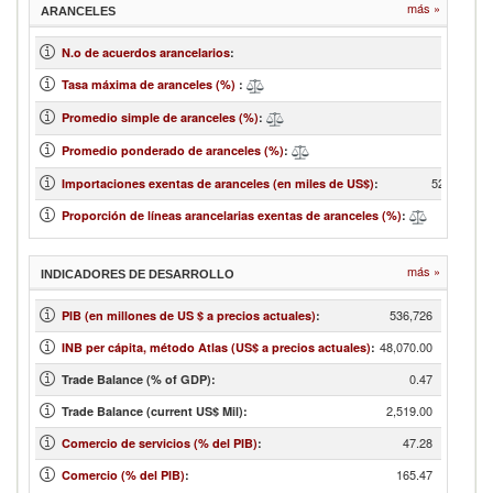
más »
ARANCELES
N.o de acuerdos arancelarios
:
254
Tasa máxima de aranceles (%)
:
2
Promedio simple de aranceles (%)
:
1
Promedio ponderado de aranceles (%)
:
52,645,515
Importaciones exentas de aranceles (en miles de US$)
:
57
Proporción de líneas arancelarias exentas de aranceles (%)
:
más »
INDICADORES DE DESARROLLO
536,726
PIB (en millones de US $ a precios actuales)
:
48,070.00
INB per cápita, método Atlas (US$ a precios actuales)
:
0.47
Trade Balance (% of GDP):
2,519.00
Trade Balance (current US$ Mil):
47.28
Comercio de servicios (% del PIB)
:
165.47
Comercio (% del PIB)
: