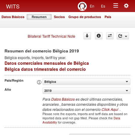
Togg
WITS
En
Es
Toggle
navig
Datos Básicos
Resumen
Socios
Grupo de productos
País
navigation
Bilateral Tariff Technical Note
2019
Resumen del comercio Bélgica
Bélgica
exports, imports, tariff by year
.
Datos comerciales mensuales de Bélgica
Bélgica datos trimestrales del comercio
País/Región
Bélgica
Año
2019
Para
Datos Básicos
es decir últimas comerciales,
aranceles , barreras comerciales disponibles y otros
datos relacionados con el comercio
Click Aquí
.
Please note the exports, imports and tariff data are based on
reported data and not gap filled. Please check the
Data
Availability
for coverage.