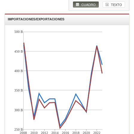
CUADRO
TEXTO
IMPORTACIONES/EXPORTACIONES
500 B
450 B
400 B
350 B
300 B
250 B
2008
2010
2012
2014
2016
2018
2020
2022