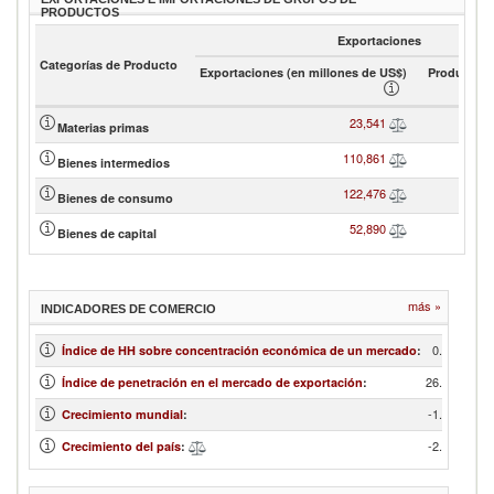
PRODUCTOS
Exportaciones
Categorías de Producto
Exportaciones (en millones de US$)
Product sh
23,541
Materias primas
110,861
Bienes intermedios
122,476
Bienes de consumo
52,890
Bienes de capital
más »
INDICADORES DE COMERCIO
0.07
Índice de HH sobre concentración económica de un mercado
:
26.50
Índice de penetración en el mercado de exportación
:
-1.24
Crecimiento mundial
:
-2.72
Crecimiento del país
: