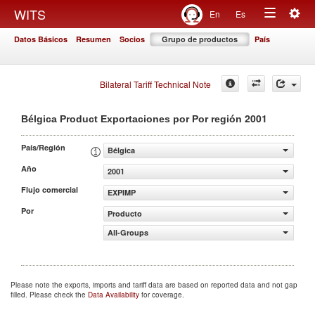
Togg
WITS
En
Es
Toggle
navig
Datos Básicos
Resumen
Socios
Grupo de productos
País
navigation
Bilateral Tariff Technical Note
2001
Bélgica Product Exportaciones por Por región
País/Región
Bélgica
Año
2001
Flujo comercial
EXPIMP
Por
Producto
All-Groups
Please note the exports, imports and tariff data are based on reported data and not gap
filled. Please check the
Data Availability
for coverage.