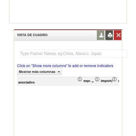
VISTA DE CUADRO
Click on "Show more columns" to add or remove indicators
Mostrar más columnas
exportación Valor del comercio (
importación Valor del
exportació
im
asociados