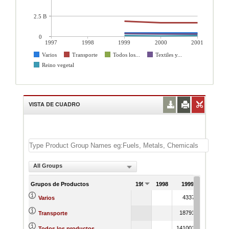
2.5 B
0
1997
1998
1999
2000
2001
Varios
Transporte
Todos los...
Textiles y...
Reino vegetal
VISTA DE CUADRO
All Groups
Grupos de Productos
1997
1998
1999
2000
433762
45572
Varios
1879135
168709
Transporte
14100134
1519668
Todos los productos