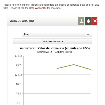
Please note the exports, imports and tariff data are based on reported data and not gap
filled. Please check the
Data Availability
for coverage.
VISTA DE GRÁFICO
line
más productos
importaci n Valor del comercio (en miles de US$)
Source:WITS - Country Profile
17.5 B
15 B
12.5 B
10 B
7.5 B
5 B