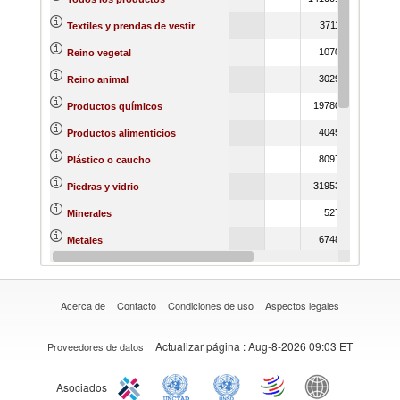
371178
33650
Textiles y prendas de vestir
107090
9182
Reino vegetal
302960
24072
Reino animal
1978083
222042
Productos químicos
404538
33919
Productos alimenticios
809739
82101
Plástico o caucho
3195362
320613
Piedras y vidrio
52754
4280
Minerales
674870
70041
Metales
3352135
339161
Materias primas
Acerca de
Contacto
Condiciones de uso
Aspectos legales
Actualizar página
: Aug-8-2026 09:03 ET
Proveedores de datos
Asociados