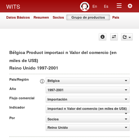
Togg
WITS
En
Es
Toggle
navig
Datos Básicos
Resumen
Socios
Grupo de productos
País
navigation
Bélgica Product importaci n Valor del comercio (en
miles de US$)
1997-2001
Reino Unido
País/Región
Bélgica
Año
1997-2001
Flujo comercial
Importación
Indicador
importaci n Valor del comercio (en miles de US$)
Por
Socios
Reino Unido