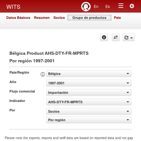
Togg
WITS
En
Es
Toggle
navig
Datos Básicos
Resumen
Socios
Grupo de productos
País
navigation
Bélgica Product AHS-DTY-FR-MPRTS
1997-2001
Por región
País/Región
Bélgica
Año
1997-2001
Flujo comercial
Importación
Indicador
AHS-DTY-FR-MPRTS
Por
Socios
Por región
Please note the exports, imports and tariff data are based on reported data and not gap