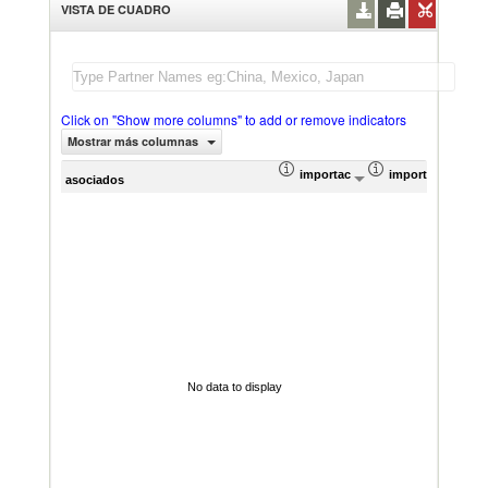
VISTA DE CUADRO
Click on "Show more columns" to add or remove indicators
Mostrar más columnas
importación Valor del comercio (
importación Prop
Prom
asociados
No data to display