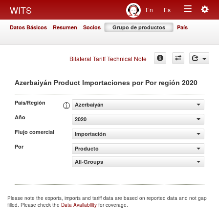
Togg
WITS
En
Es
Toggle
navig
Datos Básicos
Resumen
Socios
Grupo de productos
País
navigation
Bilateral Tariff Technical Note
2020
Azerbaiyán Product Importaciones por Por región
País/Región
Azerbaiyán
Año
2020
Flujo comercial
Importación
Por
Producto
All-Groups
Please note the exports, imports and tariff data are based on reported data and not gap
filled. Please check the
Data Availability
for coverage.