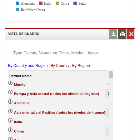
Alemania
Italia
China
Suiza
República Checa
VISTA DE CUADRO
By Country and Region
|
By Country
|
By Region
Partner Name
2017
2018
166475080
Mundo
131987559
886
Europa y Asia central (todos los niveles de ingreso)
60827236
31
Alemania
16235663
65338
Asia oriental y el Pacífico (todos los niveles de ingreso)
10130777
7403
Italia
9526904
1761
China