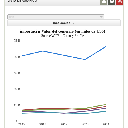
VISTA DE GRÁFICO
line
más socios
importaci n Valor del comercio (en miles de US$)
Source:WITS - Country Profile
75 B
60 B
45 B
30 B
15 B
0
2017
2018
2019
2020
2021