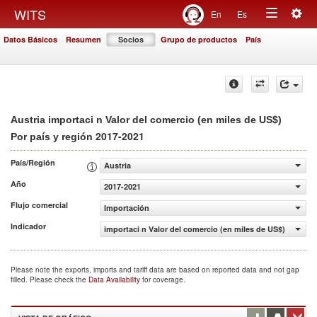
Togg
WITS
En
Es
Toggle
navig
Datos Básicos
Resumen
Socios
Grupo de productos
País
navigation
Austria importaci n Valor del comercio (en miles de US$)
2017-2021
Por país y región
País/Región
Austria
Año
2017-2021
Flujo comercial
Importación
Indicador
importaci n Valor del comercio (en miles de US$)
Please note the exports, imports and tariff data are based on reported data and not gap
filled. Please check the
Data Availability
for coverage.