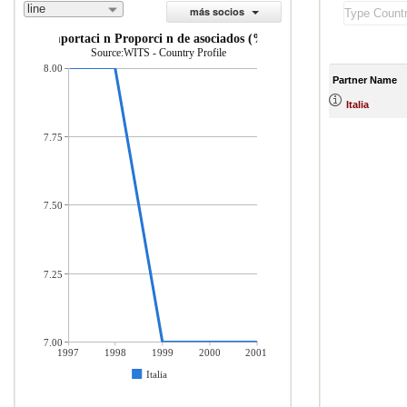
line
más socios
importaci n Proporci n de asociados (%)
Source:WITS - Country Profile
8.00
Partner Name
Italia
7.75
7.50
7.25
7.00
1997
1998
1999
2000
2001
Italia