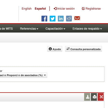
|
English
Español
Iniciar sesión
Registrarse
a de WITS
Referencias
Capacitación
Enlaces de respaldo
Ayuda
Consulta personalizada
or
aci n Proporci n de asociados (%)