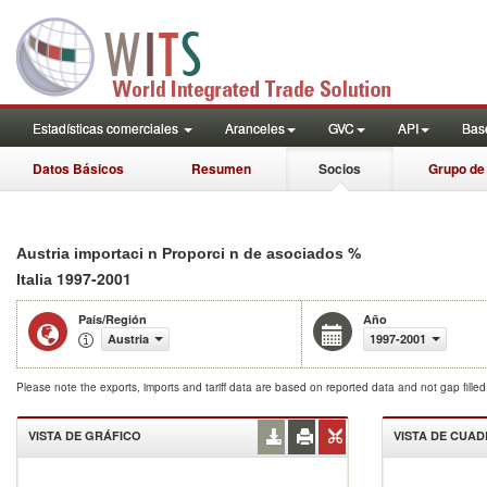
Estadísticas comerciales
Aranceles
GVC
API
Base
Datos Básicos
Resumen
Socios
Grupo de
%
Austria importaci n Proporci n de asociados
1997-2001
Italia
País/Región
Año
Austria
1997-2001
Please note the exports, imports and tariff data are based on reported data and not gap fille
VISTA DE GRÁFICO
VISTA DE CUA