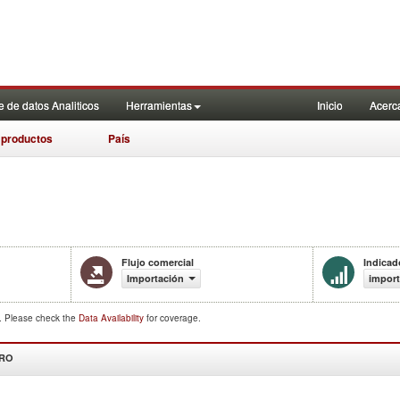
 de datos Analiticos
Herramientas
Inicio
Acerc
 productos
País
Flujo comercial
Indicad
Importación
import
d. Please check the
Data Availability
for coverage.
DRO