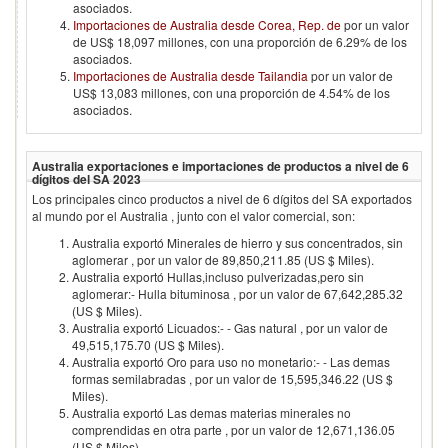
asociados.
Importaciones de Australia desde Corea, Rep. de
por un valor
de US$ 18,097 millones, con una proporción de 6.29% de los
asociados.
Importaciones de Australia desde Tailandia
por un valor de
US$ 13,083 millones, con una proporción de 4.54% de los
asociados.
Australia
exportaciones e importaciones de productos a nivel de 6
dígitos del SA
2023
Los principales cinco productos a nivel de 6 dígitos del SA exportados
al mundo por el
Australia
, junto con el valor comercial, son:
Australia exportó Minerales de hierro y sus concentrados, sin
aglomerar , por un valor de 89,850,211.85 (US $ Miles).
Australia exportó Hullas,incluso pulverizadas,pero sin
aglomerar:- Hulla bituminosa , por un valor de 67,642,285.32
(US $ Miles).
Australia exportó Licuados:- - Gas natural , por un valor de
49,515,175.70 (US $ Miles).
Australia exportó Oro para uso no monetario:- - Las demas
formas semilabradas , por un valor de 15,595,346.22 (US $
Miles).
Australia exportó Las demas materias minerales no
comprendidas en otra parte , por un valor de 12,671,136.05
(US $ Miles).