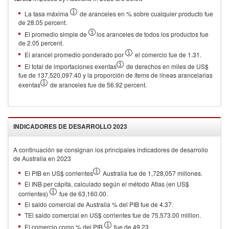
La tasa máxima
de aranceles en % sobre cualquier producto fue
de 28.05 percent.
El promedio simple de
los aranceles de todos los productos fue
de 2.05 percent.
El arancel promedio ponderado por
el comercio fue de 1.31.
El total de importaciones exentas
de derechos en miles de US$
fue de 137,520,097.40 y la proporción de ítems de líneas arancelarias
exentas
de aranceles fue de 56.92 percent.
INDICADORES DE DESARROLLO
2023
A continuación se consignan los principales indicadores de desarrollo
de
Australia
en
2023
El PIB en US$ corrientes
Australia fue de 1,728,057 millones.
El INB per cápita, calculado según el método Atlas (en US$
corrientes)
fue de 63,160.00.
El saldo comercial de Australia % del PIB fue de 4.37.
TEl saldo comercial en US$ corrientes fue de 75,573.00 million.
El comercio como % del PIB
fue de 49.23.