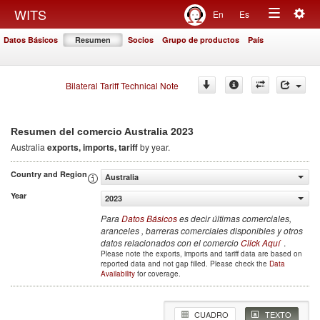
Togg
WITS
En
Es
Toggle
navig
Datos Básicos
Resumen
Socios
Grupo de productos
País
navigation
Bilateral Tariff Technical Note
2023
Resumen del comercio Australia
Australia
exports, imports, tariff
by year.
Country and Region
Australia
Year
2023
Para
Datos Básicos
es decir últimas comerciales,
aranceles , barreras comerciales disponibles y otros
datos relacionados con el comercio
Click Aquí
.
Please note the exports, imports and tariff data are based on
reported data and not gap filled. Please check the
Data
Availability
for coverage.
CUADRO
TEXTO