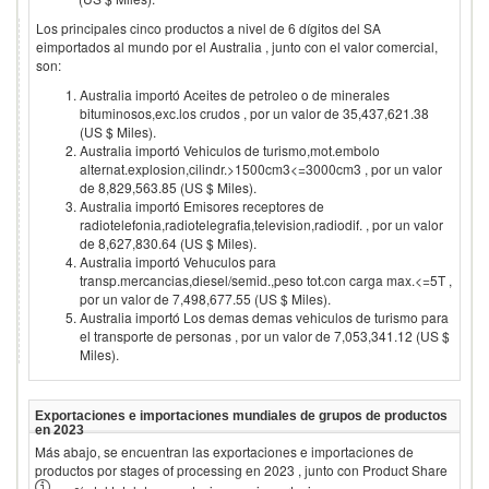
Los principales cinco productos a nivel de 6 dígitos del SA
eimportados al mundo por el
Australia
, junto con el valor comercial,
son:
Australia importó Aceites de petroleo o de minerales
bituminosos,exc.los crudos , por un valor de 35,437,621.38
(US $ Miles).
Australia importó Vehiculos de turismo,mot.embolo
alternat.explosion,cilindr.>1500cm3<=3000cm3 , por un valor
de 8,829,563.85 (US $ Miles).
Australia importó Emisores receptores de
radiotelefonia,radiotelegrafia,television,radiodif. , por un valor
de 8,627,830.64 (US $ Miles).
Australia importó Vehuculos para
transp.mercancias,diesel/semid.,peso tot.con carga max.<=5T ,
por un valor de 7,498,677.55 (US $ Miles).
Australia importó Los demas demas vehiculos de turismo para
el transporte de personas , por un valor de 7,053,341.12 (US $
Miles).
Exportaciones e importaciones mundiales de grupos de productos
en
2023
Más abajo, se encuentran las exportaciones e importaciones de
productos por stages of processing en
2023
, junto con Product Share