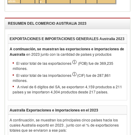
alimenticios
vestir
RESUMEN DEL COMERCIO
AUSTRALIA 2023
EXPORTACIONES E IMPORTACIONES GENERALES
Australia 2023
A continuación, se muestran las exportaciones e importaciones de
Australia
en
2023
junto con la cantidad de países y productos
El valor total de las exportaciones
(FOB) fue de 369,235
millones.
El valor total de las importaciones
(CIF) fue de 287,861
millones.
A nivel de 6 dígitos del SA, se exportaron 4,159 productos a 211
países y se importaron 4,304 productos desde 217 países.
Australia
Exportaciones e importaciones en el
2023
A continuación, se muestran los principales cinco países hacia los
cuales
Australia
exportó en
2023
, junto con el % de exportaciones
totales que se enviaron a ese país: