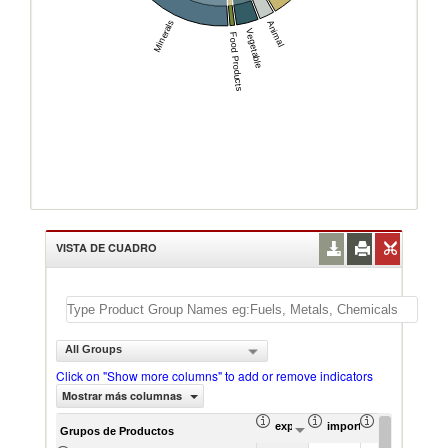
Minerals
Animal
Vegetable
Food Products
VISTA DE CUADRO
All Groups
Click on "Show more columns" to add or remove indicators
Mostrar más columnas
exportación Valor del comercio (
importación Valor del 
exportación 
Grupos de Productos