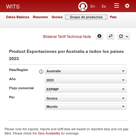
Togg
WITS
En
Es
Toggle
navig
Datos Básicos
Resumen
Socios
Grupo de productos
País
navigation
Bilateral Tariff Technical Note
Product Exportaciones por Australia a todos los paises
2023
País/Región
Australia
Año
2023
Flujo comercial
EXPIMP
Por
Socios
Mundo
Please note the exports, imports and tariff data are based on reported data and not gap
filled. Please check the
Data Availability
for coverage.