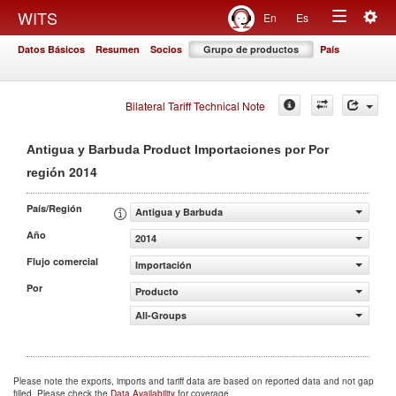
Togg
WITS
En
Es
Toggle
navig
Datos Básicos
Resumen
Socios
Grupo de productos
País
navigation
Bilateral Tariff Technical Note
Antigua y Barbuda Product Importaciones por Por
2014
región
País/Región
Antigua y Barbuda
Año
2014
Flujo comercial
Importación
Por
Producto
All-Groups
Please note the exports, imports and tariff data are based on reported data and not gap
filled. Please check the
Data Availability
for coverage.