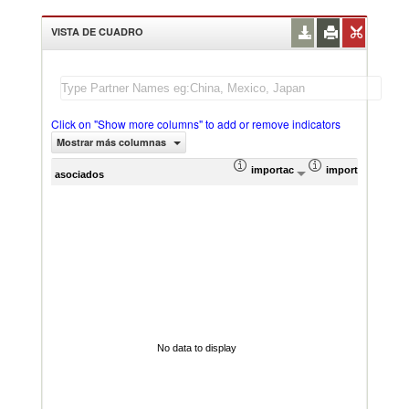
VISTA DE CUADRO
Click on "Show more columns" to add or remove indicators
Mostrar más columnas
importación Valor del comercio (
importación Prop
Prom
asociados
No data to display