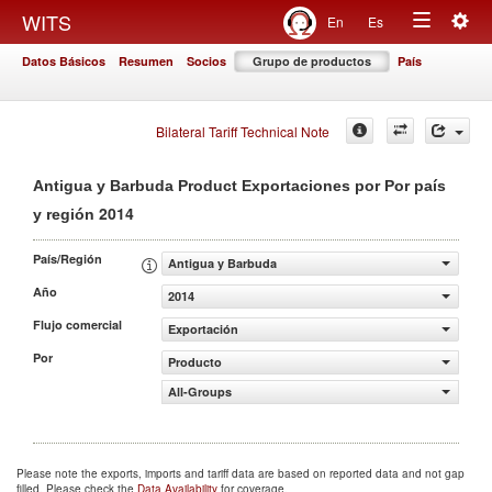
Togg
WITS
En
Es
Toggle
navig
Datos Básicos
Resumen
Socios
Grupo de productos
País
navigation
Bilateral Tariff Technical Note
Antigua y Barbuda Product Exportaciones por Por país
2014
y región
País/Región
Antigua y Barbuda
Año
2014
Flujo comercial
Exportación
Por
Producto
All-Groups
Please note the exports, imports and tariff data are based on reported data and not gap
filled. Please check the
Data Availability
for coverage.