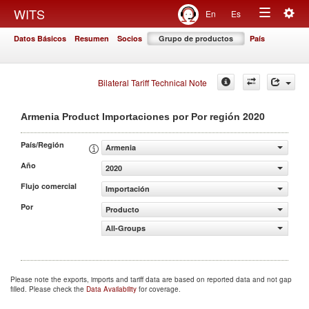
Togg
WITS
En
Es
Toggle
navig
Datos Básicos
Resumen
Socios
Grupo de productos
País
navigation
Bilateral Tariff Technical Note
2020
Armenia Product Importaciones por Por región
País/Región
Armenia
Año
2020
Flujo comercial
Importación
Por
Producto
All-Groups
Please note the exports, imports and tariff data are based on reported data and not gap
filled. Please check the
Data Availability
for coverage.