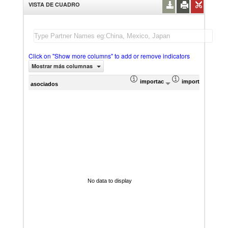
VISTA DE CUADRO
Click on "Show more columns" to add or remove indicators
Mostrar más columnas
importación Valor del comercio (
importación Prop
Prom
asociados
No data to display