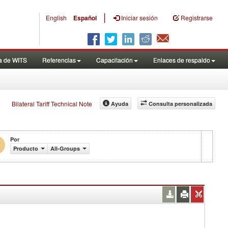
|
English
Español
Iniciar sesión
Registrarse
a de WITS
Referencias
Capacitación
Enlaces de respaldo
Bilateral Tariff Technical Note
Ayuda
Consulta personalizada
Por
Producto
All-Groups