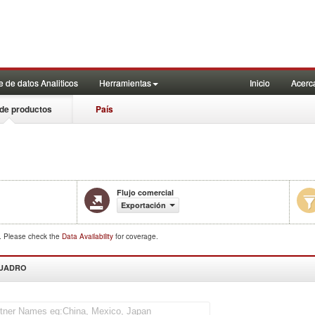
 de datos Analiticos
Herramientas
Inicio
Acerc
de productos
País
Flujo comercial
Exportación
d. Please check the
Data Availability
for coverage.
CUADRO