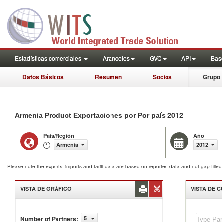
Estadísticas comerciales
Aranceles
GVC
API
Base
Datos Básicos
Resumen
Socios
Grupo 
2012
Armenia Product Exportaciones por Por país
País/Región
Año
Armenia
2012
Please note the exports, imports and tariff data are based on reported data and not gap fille
VISTA DE GRÁFICO
VISTA DE 
Number of Partners
:
5
Armenia