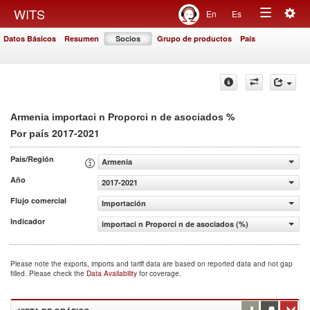
Togg
WITS
En
Es
Toggle
navig
Datos Básicos
Resumen
Socios
Grupo de productos
País
navigation
%
Armenia importaci n Proporci n de asociados
2017-2021
Por país
País/Región
Armenia
Año
2017-2021
Flujo comercial
Importación
Indicador
importaci n Proporci n de asociados (%)
Please note the exports, imports and tariff data are based on reported data and not gap
filled. Please check the
Data Availability
for coverage.