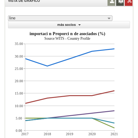
VISTA DE GRÁFICO
line
más socios
importaci n Proporci n de asociados (%)
Source:WITS - Country Profile
35.00
30.00
25.00
20.00
15.00
10.00
5.00
0.00
2017
2018
2019
2020
2021