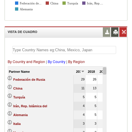
Federación de...
China
Turquía
Irán, Rep....
Alemania
VISTA DE CUADRO
By Country and Region
|
By Country
|
By Region
Partner Name
2017
2018
2019
2020
2021
29
26
29
0
Federación de Rusia
11
13
14
0
China
5
5
5
5
Turquía
4
5
6
0
Irán, Rep. Islámica del
4
5
5
Alemania
3
3
4
0
Italia