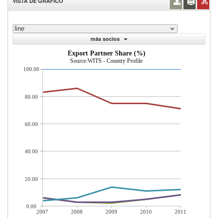
VISTA DE GRÁFICO
line
más socios
Export Partner Share (%)
Source:WITS - Country Profile
100.00
80.00
60.00
40.00
20.00
0.00
2007
2008
2009
2010
2011