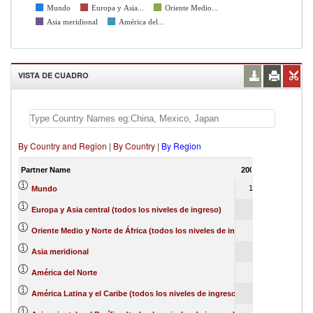
Mundo
Europa y Asia...
Oriente Medio...
Asia meridional
América del...
VISTA DE CUADRO
By Country and Region
|
By Country
|
By Region
Partner Name
2007
2008
200
100
100
10
Mundo
83
0
Europa y Asia central (todos los niveles de ingreso)
6
6
1
Oriente Medio y Norte de África (todos los niveles de ingreso)
6
1
Asia meridional
4
3
América del Norte
2
0
América Latina y el Caribe (todos los niveles de ingreso)