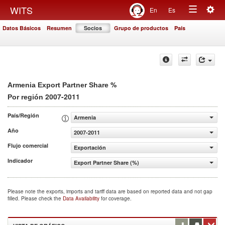
Togg
WITS
En
Es
Toggle
navig
Datos Básicos
Resumen
Socios
Grupo de productos
País
navigation
%
Armenia Export Partner Share
2007-2011
Por región
País/Región
Armenia
Año
2007-2011
Flujo comercial
Exportación
Indicador
Export Partner Share (%)
Please note the exports, imports and tariff data are based on reported data and not gap
filled. Please check the
Data Availability
for coverage.