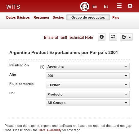
Togg
WITS
En
Es
Toggle
navig
Datos Básicos
Resumen
Socios
Grupo de productos
País
navigation
Bilateral Tariff Technical Note
2001
Argentina Product Exportaciones por Por país
País/Región
Argentina
Año
2001
Flujo comercial
EXPIMP
Por
Producto
All-Groups
Please note the exports, imports and tariff data are based on reported data and not gap
filled. Please check the
Data Availability
for coverage.