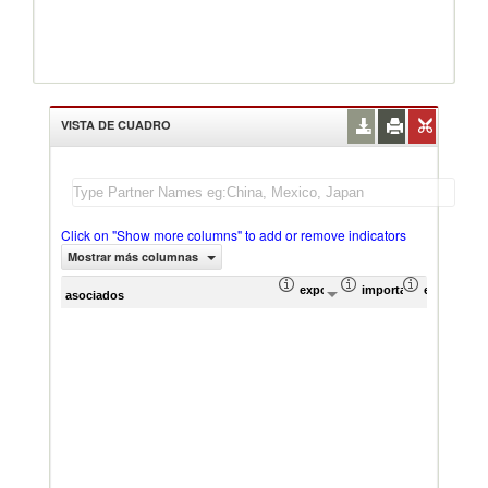
VISTA DE CUADRO
Click on "Show more columns" to add or remove indicators
Mostrar más columnas
exportación Valor del comercio (
importación Valor del
exportació
im
asociados