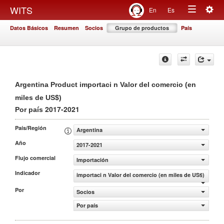
Togg
WITS
En
Es
Toggle
navig
Datos Básicos
Resumen
Socios
Grupo de productos
País
navigation
Argentina Product importaci n Valor del comercio (en
miles de US$)
2017-2021
Por país
País/Región
Argentina
Año
2017-2021
Flujo comercial
Importación
Indicador
importaci n Valor del comercio (en miles de US$)
Por
Socios
Por país