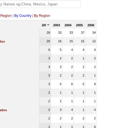
 Region
|
By Country
|
By Region
2002
2003
2004
2005
2006
28
33
33
37
34
20
16
15
15
12
dos
6
5
4
4
4
3
2
2
1
2
3
3
2
2
2
3
2
2
2
1
3
5
6
5
9
2
1
1
1
1
2
2
1
1
1
2
3
4
1
4
cados
2
2
2
2
2
1
1
1
1
0