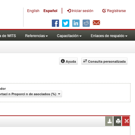
|
English
Español
Iniciar sesión
Registrarse
a de WITS
Referencias
Capacitación
Enlaces de respaldo
Ayuda
Consulta personalizada
ador
rtaci n Proporci n de asociados (%)