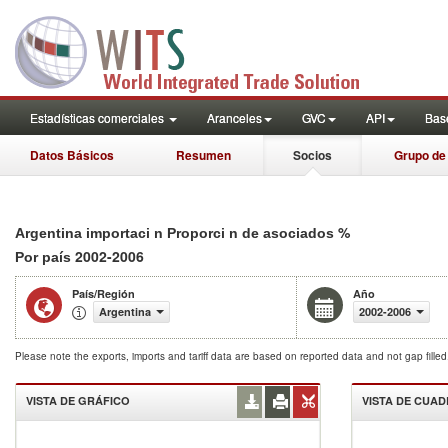
Estadísticas comerciales
Aranceles
GVC
API
Base
Datos Básicos
Resumen
Socios
Grupo de
%
Argentina importaci n Proporci n de asociados
2002-2006
Por país
País/Región
Año
Argentina
2002-2006
Please note the exports, imports and tariff data are based on reported data and not gap fille
VISTA DE GRÁFICO
VISTA DE CUA