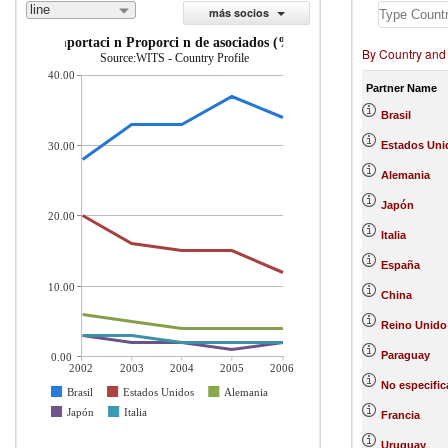
line
más socios
importaci n Proporci n de asociados (%)
By Country and
Source:WITS - Country Profile
40.00
Partner Name
Brasil
Estados Uni
30.00
Alemania
Japón
20.00
Italia
España
10.00
China
Reino Unido
Paraguay
0.00
2002
2003
2004
2005
2006
No especifi
Brasil
Estados Unidos
Alemania
Japón
Italia
Francia
Uruguay