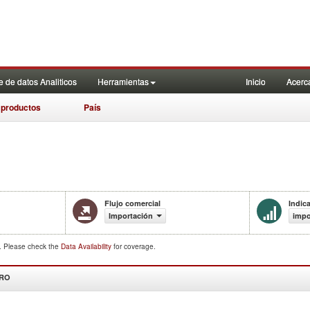
 de datos Analiticos
Herramientas
Inicio
Acerc
 productos
País
Flujo comercial
Indic
Importación
impo
d. Please check the
Data Availability
for coverage.
DRO