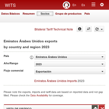
Togg
WITS
En
Es
Toggle
navig
Datos Básicos
Resumen
Socios
Grupo de productos
País
navigation
Bilateral Tariff Technical Note
Emiratos Árabes Unidos exports
2023
by country and region
País
Emiratos Árabes Unidos
Año/Rango
2023
Flujo comercial
Exportación
Emiratos Árabes Unidos Imports
2023
Please note the exports, imports and tariff data are based on reported data and not gap
filled. Please check the
Data Availability
for coverage.
VISTA DE GRÁFICO