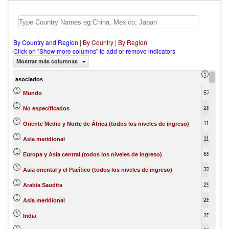
By Country and Region
|
By Country
|
By Region
Click on "Show more columns" to add or remove indicators
Mostrar más columnas
export
asociados
570,245,383.58
1
Mundo
286,627,123.20
No especificados
116,179,824.09
Oriente Medio y Norte de África (todos los niveles de ingreso)
116,179,824.09
Asia meridional
65,788,872.72
Europa y Asia central (todos los niveles de ingreso)
37,231,529.89
Asia oriental y el Pacífico (todos los niveles de ingreso)
29,464,758.71
Arabia Saudita
28,342,205.58
Asia meridional
25,019,313.07
India