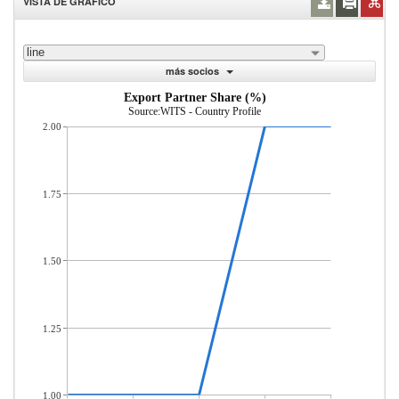
VISTA DE GRÁFICO
line
más socios
Export Partner Share (%)
Source:WITS - Country Profile
2.00
1.75
1.50
1.25
1.00