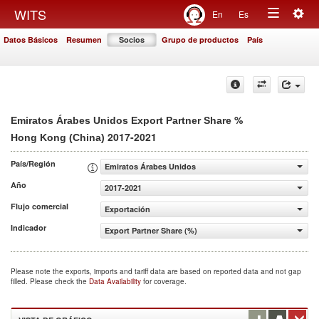
Togg
WITS
En
Es
Toggle
navig
Datos Básicos
Resumen
Socios
Grupo de productos
País
navigation
%
Emiratos Árabes Unidos Export Partner Share
2017-2021
Hong Kong (China)
País/Región
Emiratos Árabes Unidos
Año
2017-2021
Flujo comercial
Exportación
Indicador
Export Partner Share (%)
Please note the exports, imports and tariff data are based on reported data and not gap
filled. Please check the
Data Availability
for coverage.