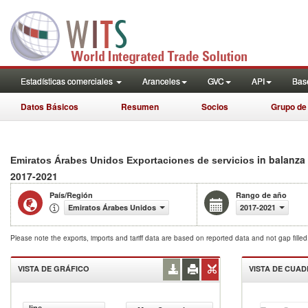
Estadísticas comerciales
Aranceles
GVC
API
Base
Datos Básicos
Resumen
Socios
Grupo de
in balanza
Emiratos Árabes Unidos Exportaciones de servicios
2017-2021
País/Región
Rango de año
Emiratos Árabes Unidos
2017-2021
Please note the exports, imports and tariff data are based on reported data and not gap fille
VISTA DE GRÁFICO
VISTA DE CUA