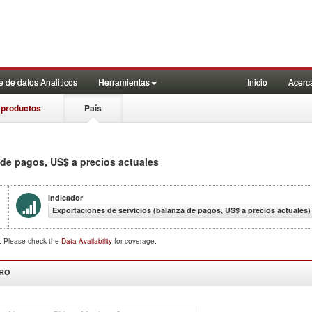
 de datos Analiticos
Herramientas
Inicio
Acerc
 productos
País
 de pagos, US$ a precios actuales
Indicador
Exportaciones de servicios (balanza de pagos, US$ a precios actuales)
d. Please check the
Data Availability
for coverage.
DRO