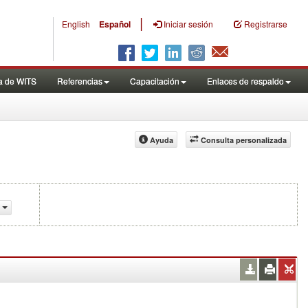
|
English
Español
Iniciar sesión
Registrarse
a de WITS
Referencias
Capacitación
Enlaces de respaldo
Ayuda
Consulta personalizada